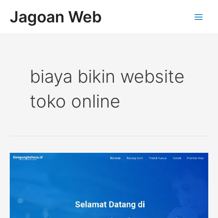
Lewati
Post
Main
Jagoan Web
ke
pagination
Men
konten
biaya bikin website
toko online
Website
Kursus
Online
Kampung
Bahasa