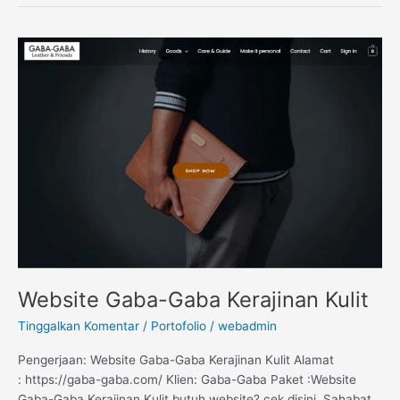
Website
Gaba-
Gaba
Kerajinan
Kulit
Website Gaba-Gaba Kerajinan Kulit
Tinggalkan Komentar
/
Portofolio
/
webadmin
Pengerjaan: Website Gaba-Gaba Kerajinan Kulit Alamat
: https://gaba-gaba.com/ Klien: Gaba-Gaba Paket :Website
Gaba-Gaba Kerajinan Kulit butuh website? cek disini Sahabat