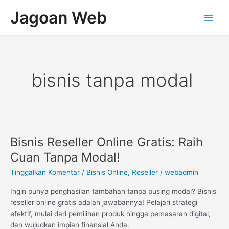
Lewati
Main
Jagoan Web
ke
Men
konten
bisnis tanpa modal
Bisnis Reseller Online Gratis: Raih
Bisnis
Reseller
Cuan Tanpa Modal!
Online
Tinggalkan Komentar
/
Bisnis Online
,
Reseller
/
webadmin
Gratis:
Raih
Ingin punya penghasilan tambahan tanpa pusing modal? Bisnis
Cuan
reseller online gratis adalah jawabannya! Pelajari strategi
Tanpa
efektif, mulai dari pemilihan produk hingga pemasaran digital,
Modal!
dan wujudkan impian finansial Anda.