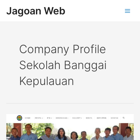
Lewati
Main
Jagoan Web
ke
Men
konten
Company Profile
Sekolah Banggai
Kepulauan
Company
Profile
Sekolah
SMAN