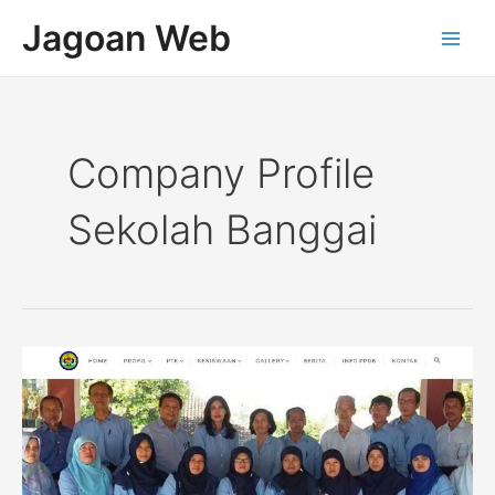
Lewati
Main
Jagoan Web
ke
Men
konten
Company Profile
Sekolah Banggai
Company
Profile
Sekolah
SMAN
1
Kalibawang