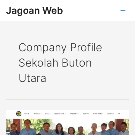
Lewati
Main
Jagoan Web
ke
Men
konten
Company Profile
Sekolah Buton
Utara
Company
Profile
Sekolah
SMAN