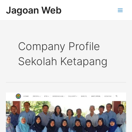
Lewati
Main
Jagoan Web
ke
Men
konten
Company Profile
Sekolah Ketapang
Company
Profile
Sekolah
SMAN
1
Kalibawang