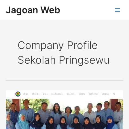
Lewati
Main
Jagoan Web
ke
Men
konten
Company Profile
Sekolah Pringsewu
Company
Profile
Sekolah
SMAN
1
Kalibawang