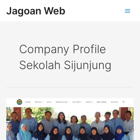
Lewati
Main
Jagoan Web
ke
Men
konten
Company Profile
Sekolah Sijunjung
Company
Profile
Sekolah
SMAN
1
Kalibawang