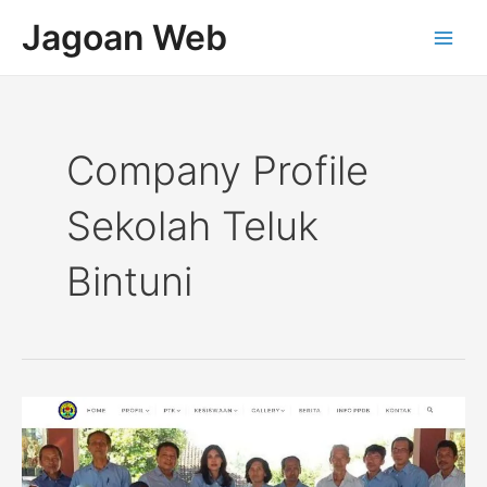
Lewati
Main
Jagoan Web
ke
Men
konten
Company Profile
Sekolah Teluk
Bintuni
Company
Profile
Sekolah
SMAN