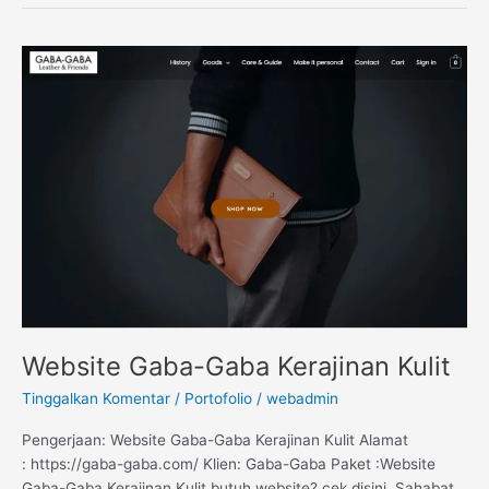
Website
Gaba-
Gaba
Kerajinan
Kulit
Website Gaba-Gaba Kerajinan Kulit
Tinggalkan Komentar
/
Portofolio
/
webadmin
Pengerjaan: Website Gaba-Gaba Kerajinan Kulit Alamat
: https://gaba-gaba.com/ Klien: Gaba-Gaba Paket :Website
Gaba-Gaba Kerajinan Kulit butuh website? cek disini Sahabat