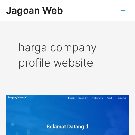
Lewati
Post
Main
Jagoan Web
ke
pagination
Men
konten
harga company
profile website
Website
Kursus
Online
Kampung
Bahasa