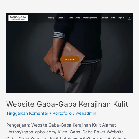
Website
Gaba-
Gaba
Kerajinan
Kulit
Website Gaba-Gaba Kerajinan Kulit
Tinggalkan Komentar
/
Portofolio
/
webadmin
Pengerjaan: Website Gaba-Gaba Kerajinan Kulit Alamat
: https://gaba-gaba.com/ Klien: Gaba-Gaba Paket :Website
Gaba-Gaba Kerajinan Kulit butuh website? cek disini Sahabat