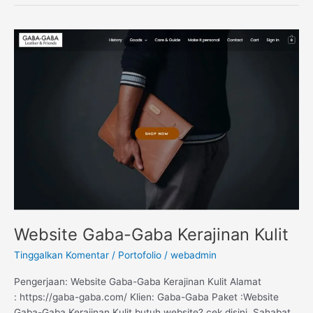
Website
Gaba-
Gaba
Kerajinan
Kulit
Website Gaba-Gaba Kerajinan Kulit
Tinggalkan Komentar
/
Portofolio
/
webadmin
Pengerjaan: Website Gaba-Gaba Kerajinan Kulit Alamat
: https://gaba-gaba.com/ Klien: Gaba-Gaba Paket :Website
Gaba-Gaba Kerajinan Kulit butuh website? cek disini Sahabat