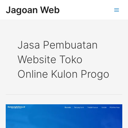
Lewati
Post
Main
Jagoan Web
ke
pagination
Men
konten
Jasa Pembuatan
Website Toko
Online Kulon Progo
Website
Kursus
Online
Kampung