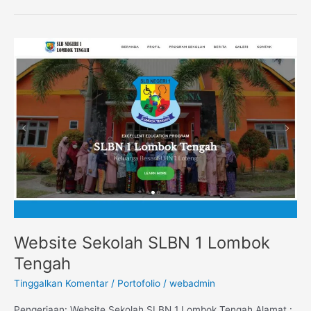
Website
Sekolah
SLBN
1
Lombok
Tengah
Website Sekolah SLBN 1 Lombok
Tengah
Tinggalkan Komentar
/
Portofolio
/
webadmin
Pengerjaan: Website Sekolah SLBN 1 Lombok Tengah Alamat :