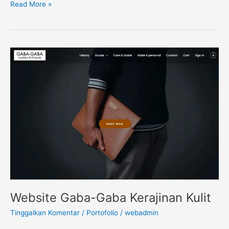
Read More »
Website
Gaba-
Gaba
Kerajinan
Kulit
Website Gaba-Gaba Kerajinan Kulit
Tinggalkan Komentar
/
Portofolio
/
webadmin