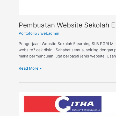
Pembuatan Website Sekolah El
Portofolio
/
webadmin
Pengerjaan: Website Sekolah Elearning SLB PGRI Mingg
website? cek disini Sahabat semua, seiring dengan per
maka bermunculan juga berbagai jenis website. Usah
Read More »
Pembuatan
Website
Toko
Citra