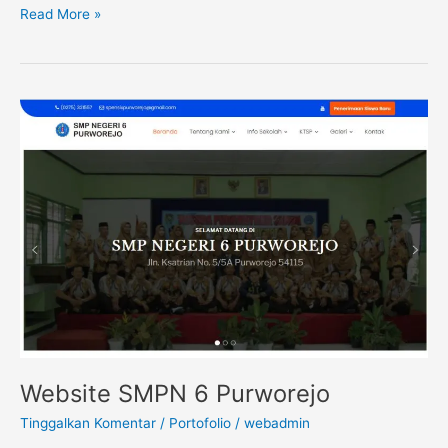
Read More »
Website
SMPN
6
Purworejo
Website SMPN 6 Purworejo
Tinggalkan Komentar
/
Portofolio
/
webadmin