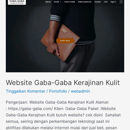
Website
Gaba-
Gaba
Kerajinan
Kulit
Website Gaba-Gaba Kerajinan Kulit
Tinggalkan Komentar
/
Portofolio
/
webadmin
Pengerjaan: Website Gaba-Gaba Kerajinan Kulit Alamat
: https://gaba-gaba.com/ Klien: Gaba-Gaba Paket :Website
Gaba-Gaba Kerajinan Kulit butuh website? cek disini Sahabat
semua, seiring dengan perkembangan teknologi saat ini
aktifitas dilakukan melalui internet mulai dari jual beli, pesan