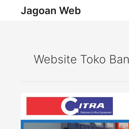
Lewati
Jagoan Web
ke
konten
Website Toko Ba
Pembuatan
Website
Toko
Citra